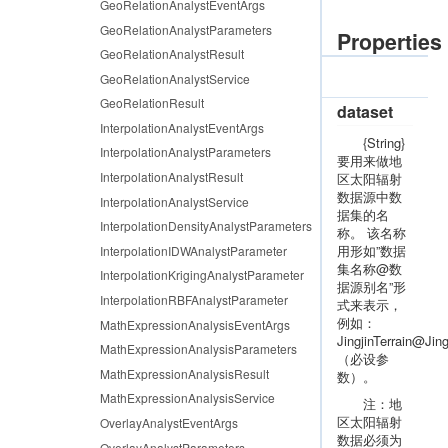
GeoRelationAnalystEventArgs
GeoRelationAnalystParameters
Properties
GeoRelationAnalystResult
GeoRelationAnalystService
GeoRelationResult
dataset
InterpolationAnalystEventArgs
{String}
InterpolationAnalystParameters
要用来做地
InterpolationAnalystResult
区太阳辐射
数据源中数
InterpolationAnalystService
据集的名
InterpolationDensityAnalystParameters
称。 该名称
用形如”数据
InterpolationIDWAnalystParameter
集名称@数
InterpolationKrigingAnalystParameter
据源别名”形
InterpolationRBFAnalystParameter
式来表示，
例如：
MathExpressionAnalysisEventArgs
JingjinTerrain@Jing
MathExpressionAnalysisParameters
（必设参
MathExpressionAnalysisResult
数）。
MathExpressionAnalysisService
注：地
区太阳辐射
OverlayAnalystEventArgs
数据必须为
OverlayAnalystParameters