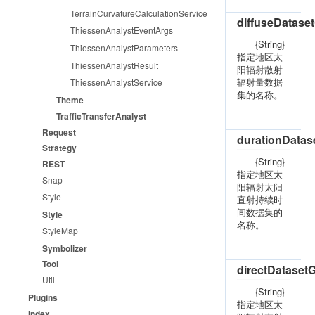
TerrainCurvatureCalculationService
diffuseDatase
ThiessenAnalystEventArgs
{String}
ThiessenAnalystParameters
指定地区太
ThiessenAnalystResult
阳辐射散射
辐射量数据
ThiessenAnalystService
集的名称。
Theme
TrafficTransferAnalyst
Request
durationData
Strategy
{String}
REST
指定地区太
Snap
阳辐射太阳
Style
直射持续时
间数据集的
Style
名称。
StyleMap
Symbolizer
Tool
directDataset
Util
{String}
Plugins
指定地区太
Index