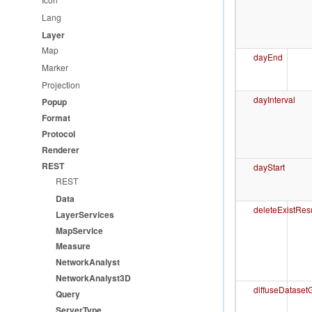
热点图专题
Lang
聚散图专题
Layer
Map
热点格网图专题
dayEnd
Marker
属性图专题
Projection
dayInterval
麻点图专题
Popup
Format
扩展图专题
Protocol
矢量分块专题
Renderer
REST
dayStart
时空数据专题
REST
客户端统计专题图专题
Data
deleteExistRes
LayerServices
动态标绘专题
MapService
Measure
NetworkAnalyst
NetworkAnalyst3D
diffuseDatase
Query
ServerType