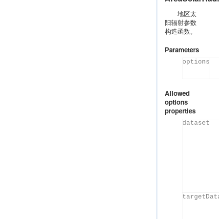
地区太
阳辐射参数
构造函数。
Parameters
options
Allowed
options
properties
dataset
targetDat