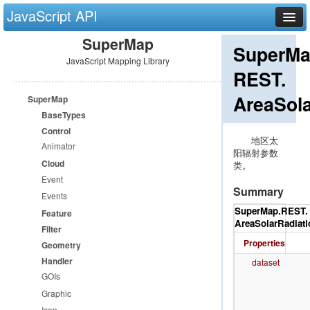
JavaScript API
SuperMap
首页
SuperMa
JavaScript Mapping Library
产品介绍
REST.
开发指南
AreaSol
SuperMap
示范程序
BaseTypes
Control
类结构图
地区太
Animator
阳辐射参数
类参考
Cloud
类。
技术专题
Event
Summary
Events
动态分段专题
SuperMap.
REST.
Feature
动画渲染专题
AreaSolarRadiat
Filter
Properties
Geometry
离线缓存与 APP 专题
Handler
dataset
面向 Win8 应用商店开发专题
GOIs
Graphic
可视化专题
Icon