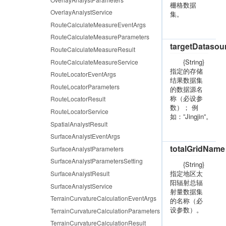
栅格数据
OverlayAnalystService
集。
RouteCalculateMeasureEventArgs
RouteCalculateMeasureParameters
targetDataso
RouteCalculateMeasureResult
{String}
RouteCalculateMeasureService
指定的存储
RouteLocatorEventArgs
结果数据集
RouteLocatorParameters
的数据源名
称（必设参
RouteLocatorResult
数）； 例
RouteLocatorService
如：”Jingjin”。
SpatialAnalystResult
SurfaceAnalystEventArgs
totalGridName
SurfaceAnalystParameters
SurfaceAnalystParametersSetting
{String}
指定地区太
SurfaceAnalystResult
阳辐射总辐
SurfaceAnalystService
射量数据集
TerrainCurvatureCalculationEventArgs
的名称（必
设参数）。
TerrainCurvatureCalculationParameters
TerrainCurvatureCalculationResult