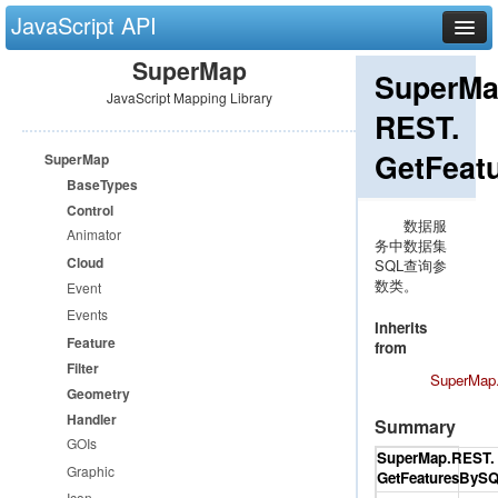
JavaScript API
SuperMap
首页
SuperMa
JavaScript Mapping Library
产品介绍
REST.
开发指南
GetFeat
SuperMap
示范程序
BaseTypes
Control
类结构图
数据服
Animator
务中数据集
类参考
Cloud
SQL查询参
技术专题
数类。
Event
Events
动态分段专题
Inherits
Feature
from
动画渲染专题
Filter
SuperMap
Geometry
离线缓存与 APP 专题
Handler
Summary
面向 Win8 应用商店开发专题
GOIs
SuperMap.
REST.
Graphic
可视化专题
GetFeaturesBySQ
Icon