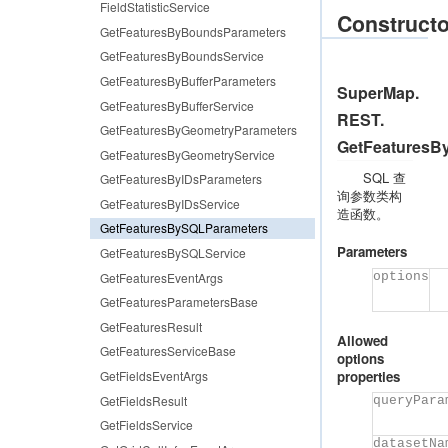
FieldStatisticService
Constructo
GetFeaturesByBoundsParameters
GetFeaturesByBoundsService
GetFeaturesByBufferParameters
SuperMap.
GetFeaturesByBufferService
REST.
GetFeaturesByGeometryParameters
GetFeaturesB
GetFeaturesByGeometryService
SQL 查
GetFeaturesByIDsParameters
询参数类构
GetFeaturesByIDsService
造函数。
GetFeaturesBySQLParameters
Parameters
GetFeaturesBySQLService
options
GetFeaturesEventArgs
GetFeaturesParametersBase
GetFeaturesResult
Allowed
GetFeaturesServiceBase
options
properties
GetFieldsEventArgs
GetFieldsResult
queryPara
GetFieldsService
datasetNa