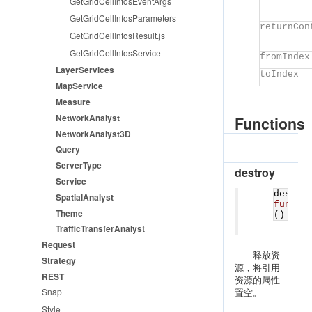
GetGridCellInfosEventArgs
GetGridCellInfosParameters
returnCon
GetGridCellInfosResult.js
GetGridCellInfosService
fromIndex
LayerServices
toIndex
MapService
Measure
NetworkAnalyst
Functions
NetworkAnalyst3D
Query
ServerType
destroy
Service
destro
SpatialAnalyst
functi
Theme
()
TrafficTransferAnalyst
Request
释放资
Strategy
源，将引用
REST
资源的属性
置空。
Snap
Style