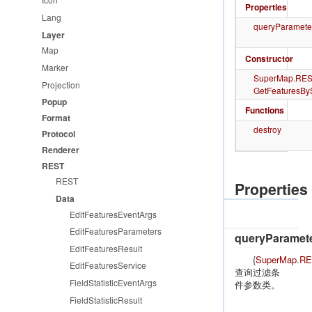
Properties
热点图专题
Lang
queryParamete
聚散图专题
Layer
Map
热点格网图专题
Constructor
Marker
SuperMap.
RES
属性图专题
Projection
GetFeaturesB
麻点图专题
Popup
Functions
Format
扩展图专题
destroy
Protocol
矢量分块专题
Renderer
REST
时空数据专题
REST
Properties
客户端统计专题图专题
Data
EditFeaturesEventArgs
动态标绘专题
EditFeaturesParameters
queryParamet
EditFeaturesResult
{
SuperMap.RES
EditFeaturesService
查询过滤条
FieldStatisticEventArgs
件参数类。
FieldStatisticResult