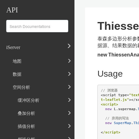
API
Thiess
泰森多边形分析参
据源、结果数据的
iServer
new ThiessenAna
地图
Usage
数据
空间分析
// 浏览器
<
script type
=
"tex
缓冲区分析
t-leaflet.js"
></
s
<script>
new
 L
.
supermap
.
叠加分析
// 弃用的写法
new
SuperMap
.
Th
插值分析
<
/script>
