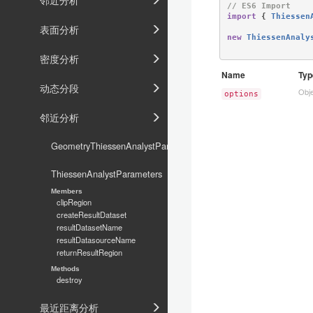
邻近分析
/
/
 ES6 
Import
import
{
Thiessen
表面分析
new
ThiessenAnaly
密度分析
Name
Typ
动态分段
Obj
options
邻近分析
GeometryThiessenAnalystParameters
ThiessenAnalystParameters
Members
clipRegion
createResultDataset
resultDatasetName
resultDatasourceName
returnResultRegion
Methods
destroy
最近距离分析