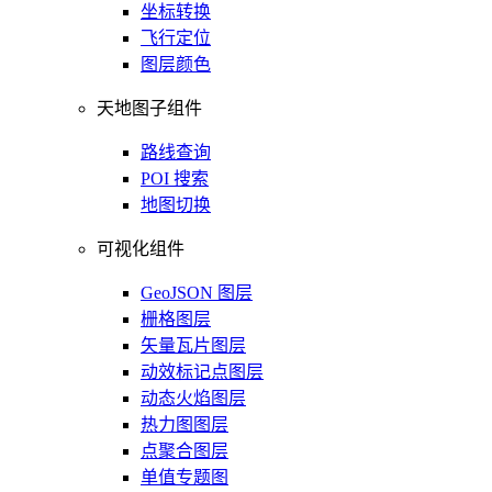
坐标转换
飞行定位
图层颜色
天地图子组件
路线查询
POI 搜索
地图切换
可视化组件
GeoJSON 图层
栅格图层
矢量瓦片图层
动效标记点图层
动态火焰图层
热力图图层
点聚合图层
单值专题图