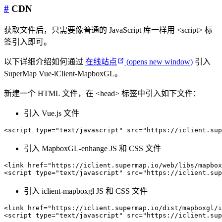
#
CDN
获取文件后，只需要像普通的 JavaScript 库一样用 <script> 标
签引入即可。
以下详细介绍如何通过
在线站点
(opens new window)
引入
SuperMap Vue-iClient-MapboxGL。
新建一个 HTML 文件，在 <head> 标签中引入如下文件：
引入 Vue.js 文件
<
script
type
=
"
text/javascript
"
src
=
"
https://iclient.sup
引入 MapboxGL-enhange JS 和 CSS 文件
<
link
href
=
"
https://iclient.supermap.io/web/libs/mapbox
<
script
type
=
"
text/javascript
"
src
=
"
https://iclient.sup
引入 iclient-mapboxgl JS 和 CSS 文件
<
link
href
=
"
https://iclient.supermap.io/dist/mapboxgl/i
<
script
type
=
"
text/javascript
"
src
=
"
https://iclient.sup