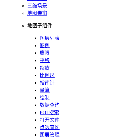
三维场景
地图卷帘
地图子组件
图层列表
图例
鹰眼
平移
缩放
比例尺
指南针
量算
绘制
数据查询
POI 搜索
打开文件
点选查询
图层管理