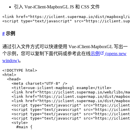
引入 Vue-iClient-MapboxGL JS 和 CSS 文件
<
link
href
=
"
https://iclient.supermap.io/dist/mapboxgl/i
<
script
type
=
"
text/javascript
"
src
=
"
https://iclient.sup
#
示例
通过引入文件方式可以快速使用 Vue-iClient-MapboxGL 写出一
个示例，您可以复制下面代码或参考此在线
示例
(opens new
window)
。
<!
DOCTYPE
html
>
<
html
>
<
head
>
<
meta
charset
=
"
UTF-8
"
/>
<
title
>
vue-iclient-mapboxgl example
</
title
>
<
link
href
=
"
https://iclient.supermap.io/web/libs/ma
<
link
href
=
"
https://iclient.supermap.io/dist/mapbox
<
link
href
=
"
https://iclient.supermap.io/dist/mapbox
<
script
type
=
"
text/javascript
"
src
=
"
https://iclient
<
script
type
=
"
text/javascript
"
src
=
"
https://iclient
<
script
type
=
"
text/javascript
"
src
=
"
https://iclient
<
script
type
=
"
text/javascript
"
src
=
"
https://iclient
<
style
>
#main
{