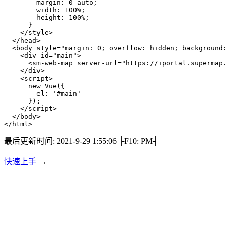
margin
:
 0 auto
;
width
:
 100%
;
height
:
 100%
;
}
</
style
>
</
head
>
<
body
style
=
"
margin
:
 0
;
overflow
:
 hidden
;
background
:
<
div
id
=
"
main
"
>
<
sm-web-map
server-url
=
"
https://iportal.supermap.
</
div
>
<
script
>
new
Vue
(
{
        el
:
'#main'
}
)
;
</
script
>
</
body
>
</
html
>
最后更新时间:
2021-9-29 1:55:06 ├F10: PM┤
快速上手
→